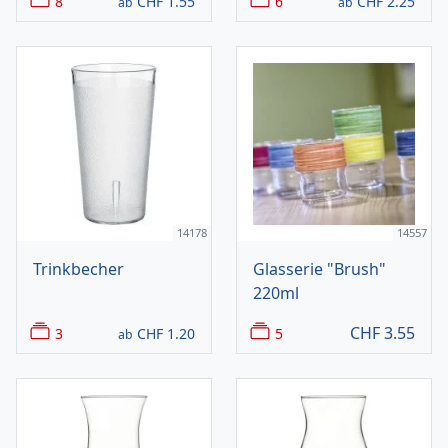
8
CHF
1.55
6
CHF
2.25
ab
ab
14178
14557
Trinkbecher
Glasserie "Brush"
220ml
CHF
3.55
3
CHF
1.20
5
ab