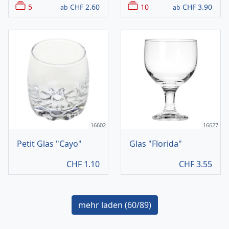
5
CHF
2.60
10
CHF
3.90
ab
ab
16602
16627
Petit Glas "Cayo"
Glas "Florida"
CHF
1.10
CHF
3.55
mehr laden (
60
/89)