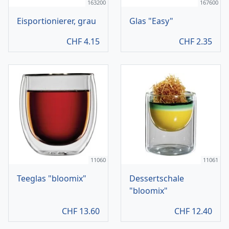
163200
167600
Eisportionierer, grau
Glas "Easy"
CHF
4.15
CHF
2.35
11060
11061
Teeglas "bloomix"
Dessertschale
"bloomix"
CHF
13.60
CHF
12.40