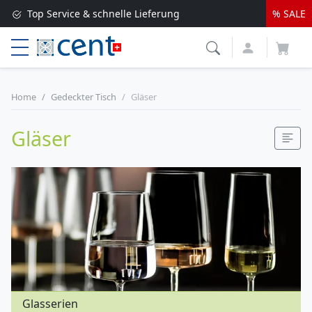
Top Service & schnelle Lieferung
% SALE
Service & Bestellung:
+41 41 552 0 554
Home
Gedeckter Tisch
Gläser
Gläser
Glasserien