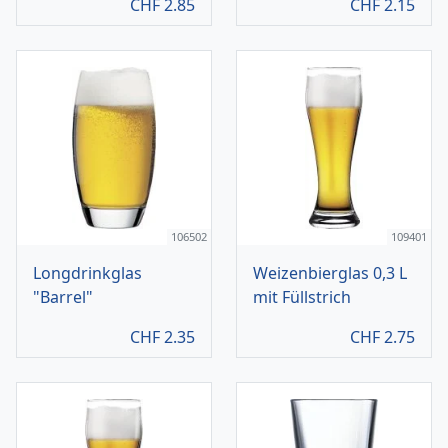
CHF
2.85
CHF
2.15
106502
109401
Longdrinkglas
Weizenbierglas 0,3 L
"Barrel"
mit Füllstrich
CHF
2.35
CHF
2.75