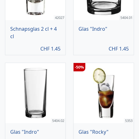
42027
5404.01
Schnapsglas 2 cl + 4
Glas "Indro"
cl
CHF
1.45
CHF
1.45
-50%
5404.02
5353
Glas "Indro"
Glas "Rocky"