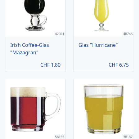
42041
48746
Irish Coffee-Glas
Glas "Hurricane"
"Mazagran"
CHF
1.80
CHF
6.75
58155
38187