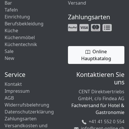
Bar
Versand
Tafeln
Zahlungsarten
Einrichtung
Berufsbekleidung
Küche
Küchenmöbel
Küchentechnik
Sale
Online
New
Hauptkatalog
Service
Kontaktieren Sie
uns
Kontakt
Impressum
CENT Direktvertriebs
AGB
GmbH, c/o Findea AG
Widerrufsbelehrung
Fachversand für Hotel &
Datenschutzerklärung
Gastronomie
Zahlungsarten
+41 41 552 0 554
Versandkosten und
info@cent-online.ch