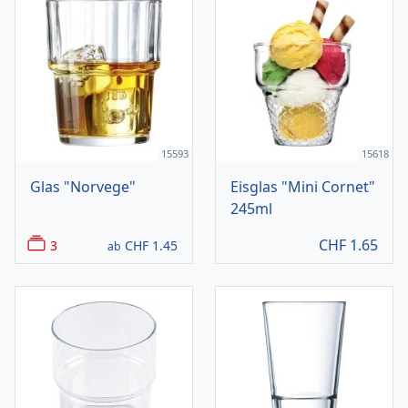
15593
15618
Glas "Norvege"
Eisglas "Mini Cornet"
245ml
CHF
1.65
3
CHF
1.45
ab