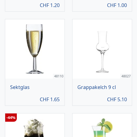
CHF
1.20
CHF
1.00
48110
48027
Sektglas
Grappakelch 9 cl
CHF
1.65
CHF
5.10
-44%