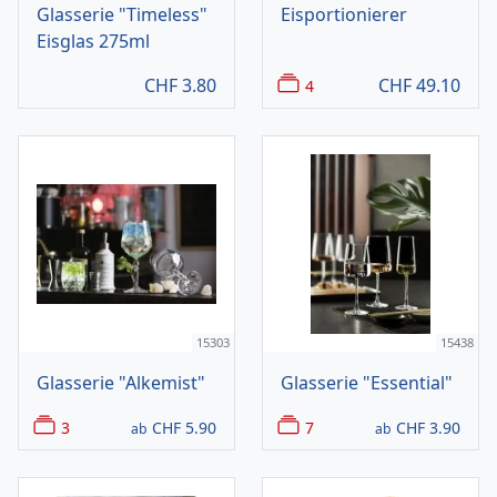
Glasserie "Timeless"
Eisportionierer
Eisglas 275ml
CHF
3.80
CHF
49.10
4
15303
15438
Glasserie "Alkemist"
Glasserie "Essential"
3
CHF
5.90
7
CHF
3.90
ab
ab