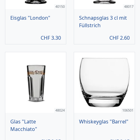
40150
48017
Eisglas "London"
Schnapsglas 3 cl mit
Füllstrich
CHF
3.30
CHF
2.60
48024
106501
Glas "Latte
Whiskeyglas "Barrel"
Macchiato"