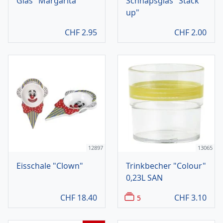
Glas "Margarita"
Schnapsglas "Stack
up"
CHF
2.95
CHF
2.00
12897
13065
Eisschale "Clown"
Trinkbecher "Colour"
0,23L SAN
CHF
18.40
CHF
3.10
5