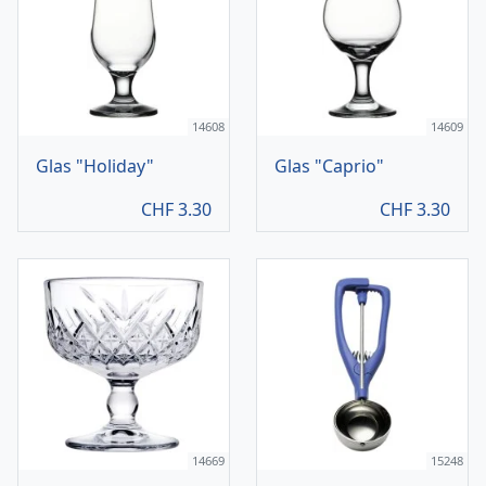
14608
14609
Glas "Holiday"
Glas "Caprio"
CHF
3.30
CHF
3.30
14669
15248