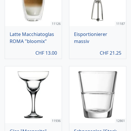
11126
11187
Latte Macchiatoglas
Eisportionierer
ROMA "bloomix"
massiv
CHF
13.00
CHF
21.25
11936
12861