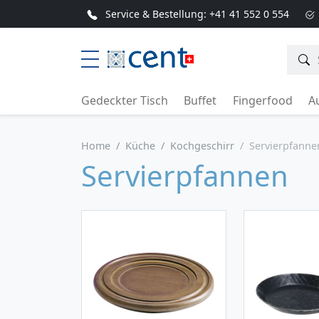
Service & Bestellung:
+41 41 552 0 554
Gedeckter Tisch
Buffet
Fingerfood
Au
Home
Küche
Kochgeschirr
Servierpfanne
Servierpfannen