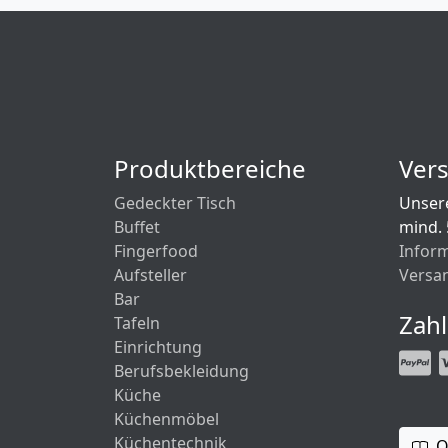
Produktbereiche
Ver
Gedeckter Tisch
Unsere
Buffet
mind.
Fingerfood
Infor
Aufsteller
Versa
Bar
Zah
Tafeln
Einrichtung
Berufsbekleidung
Küche
Küchenmöbel
Küchentechnik
O