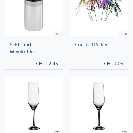
5515
8510
Sekt- und
Cocktail Picker
Weinkühler
CHF
22.45
CHF
4.05
4524
4525