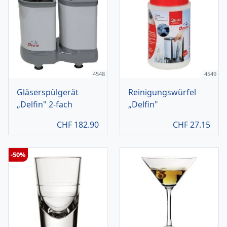
4548
4549
Gläserspülgerät
Reinigungswürfel
„Delfin" 2-fach
„Delfin"
CHF
182.90
CHF
27.15
-50%