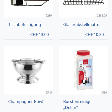
2280
2285.04
Tischbefestigung
Gläserabstellmatte
CHF
13.00
CHF
10.30
2545
4550
Champagner Bowl
Bürstenreiniger
„Delfin"