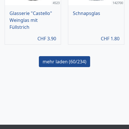
4523
142700
Glasserie "Castello"
Schnapsglas
Weinglas mit
Füllstrich
CHF
3.90
CHF
1.80
mehr laden (
60
/234)