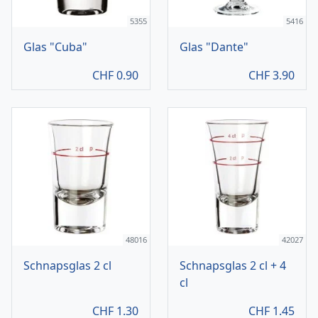
5355
5416
Glas "Cuba"
Glas "Dante"
CHF
0.90
CHF
3.90
48016
42027
Schnapsglas 2 cl
Schnapsglas 2 cl + 4
cl
CHF
1.30
CHF
1.45