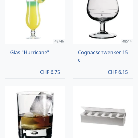
48746
48514
Glas "Hurricane"
Cognacschwenker 15
cl
CHF
6.75
CHF
6.15