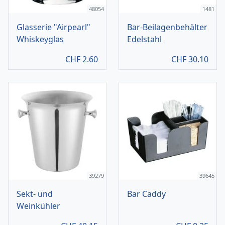
48054
1481
Glasserie "Airpearl"
Bar-Beilagenbehälter
Whiskeyglas
Edelstahl
CHF
2.60
CHF
30.10
39279
39645
Sekt- und
Bar Caddy
Weinkühler