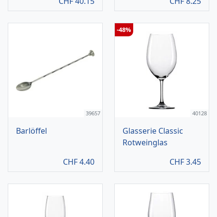
CHF
40.15
CHF
8.25
-48%
39657
40128
Barlöffel
Glasserie Classic
Rotweinglas
CHF
4.40
CHF
3.45