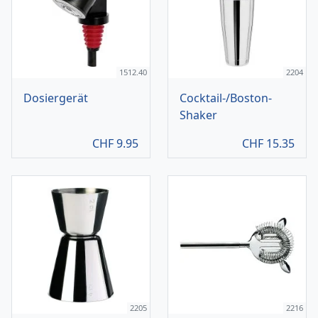
1512.40
2204
Dosiergerät
Cocktail-/Boston-
Shaker
CHF
9.95
CHF
15.35
2205
2216