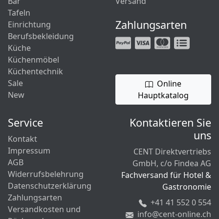
Bar
Versand
Tafeln
Zahlungsarten
Einrichtung
Berufsbekleidung
Küche
Küchenmöbel
Küchentechnik
Sale
Online
New
Hauptkatalog
Service
Kontaktieren Sie
uns
Kontakt
Impressum
CENT Direktvertriebs
AGB
GmbH, c/o Findea AG
Widerrufsbelehrung
Fachversand für Hotel &
Datenschutzerklärung
Gastronomie
Zahlungsarten
+41 41 552 0 554
Versandkosten und
info@cent-online.ch