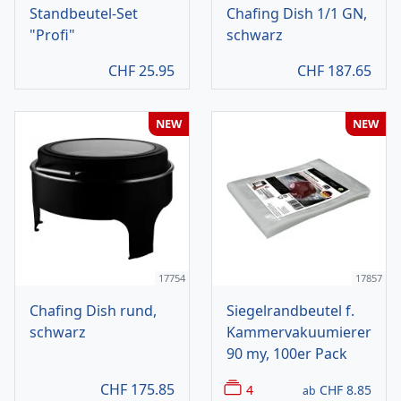
Standbeutel-Set
Chafing Dish 1/1 GN,
"Profi"
schwarz
CHF
25.95
CHF
187.65
NEW
NEW
17754
17857
Chafing Dish rund,
Siegelrandbeutel f.
schwarz
Kammervakuumierer
90 my, 100er Pack
CHF
175.85
4
CHF
8.85
ab