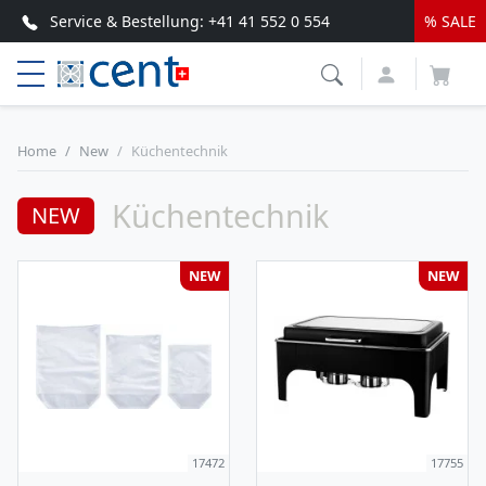
Service & Bestellung:
+41 41 552 0 554
% SALE
Top Service & schnelle Lieferung
Home
New
Küchentechnik
Küchentechnik
NEW
NEW
NEW
17472
17755