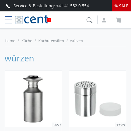
Service & Bestellung:
+41 41 552 0 554
% SALE
Top Service & schnelle Lieferung
Home
Küche
Kochutensilien
würzen
würzen
2059
39689