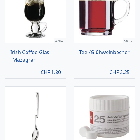
42041
58155
Irish Coffee-Glas
Tee-/Glühweinbecher
"Mazagran"
CHF
1.80
CHF
2.25