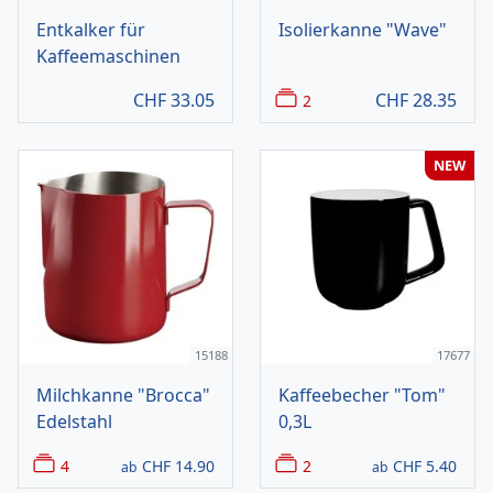
Entkalker für
Isolierkanne "Wave"
Kaffeemaschinen
CHF
33.05
CHF
28.35
2
NEW
15188
17677
Milchkanne "Brocca"
Kaffeebecher "Tom"
Edelstahl
0,3L
4
CHF
14.90
2
CHF
5.40
ab
ab