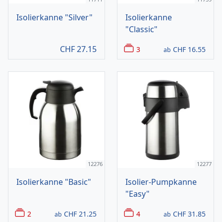
Isolierkanne "Silver"
Isolierkanne
"Classic"
CHF
27.15
3
CHF
16.55
ab
12276
12277
Isolierkanne "Basic"
Isolier-Pumpkanne
"Easy"
2
CHF
21.25
4
CHF
31.85
ab
ab