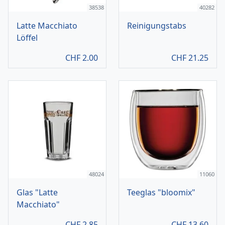
38538
40282
Latte Macchiato
Reinigungstabs
Löffel
CHF
2.00
CHF
21.25
48024
11060
Glas "Latte
Teeglas "bloomix"
Macchiato"
CHF
2.85
CHF
13.60