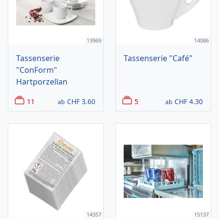
13969
14086
Tassenserie
Tassenserie "Café"
"ConForm"
Hartporzellan
11
CHF
3.60
5
CHF
4.30
ab
ab
14357
15137