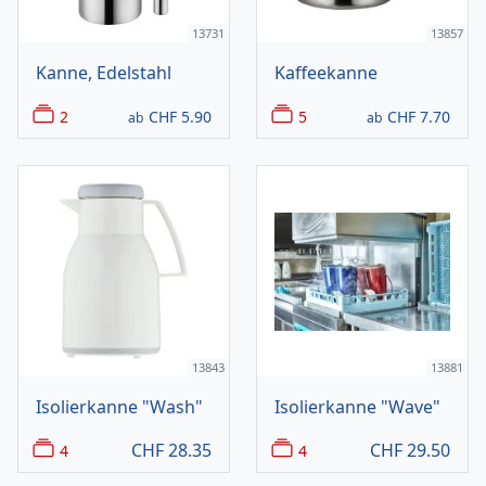
13731
13857
Kanne, Edelstahl
Kaffeekanne
2
CHF
5.90
5
CHF
7.70
ab
ab
13843
13881
Isolierkanne "Wash"
Isolierkanne "Wave"
CHF
28.35
CHF
29.50
4
4