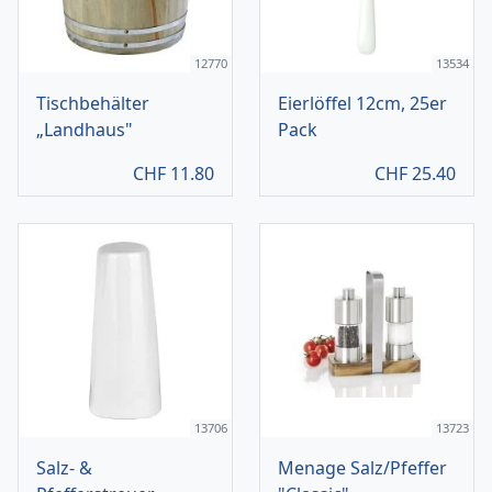
12770
13534
Tischbehälter
Eierlöffel 12cm, 25er
„Landhaus"
Pack
CHF
11.80
CHF
25.40
13706
13723
Salz- &
Menage Salz/Pfeffer