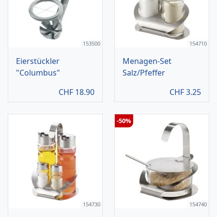
153500
154710
Eierstückler
Menagen-Set
"Columbus"
Salz/Pfeffer
CHF
18.90
CHF
3.25
-50%
154730
154740