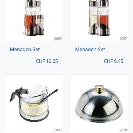
2096
2097
Menagen-Set
Menagen-Set
CHF
10.65
CHF
9.45
2098
2220