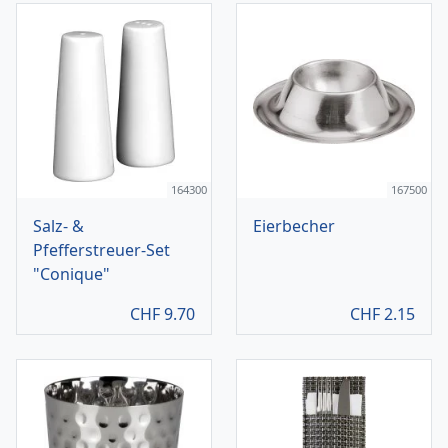
164300
167500
Salz- &
Eierbecher
Pfefferstreuer-Set
"Conique"
CHF
9.70
CHF
2.15