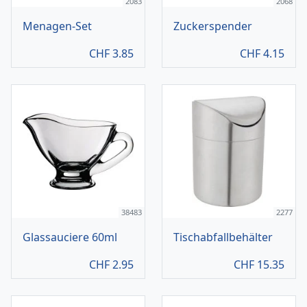
2083
2068
Menagen-Set
Zuckerspender
CHF
3.85
CHF
4.15
38483
2277
Glassauciere 60ml
Tischabfallbehälter
CHF
2.95
CHF
15.35