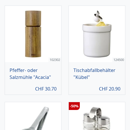
102302
124500
Pfeffer- oder
Tischabfallbehälter
Salzmühle "Acacia"
"Kübel"
CHF
30.70
CHF
20.90
-50%