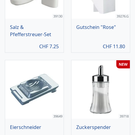
39130
39276.G
Salz &
Gutschein "Rose"
Pfefferstreuer-Set
CHF
7.25
CHF
11.80
NEW
39649
39718
Eierschneider
Zuckerspender