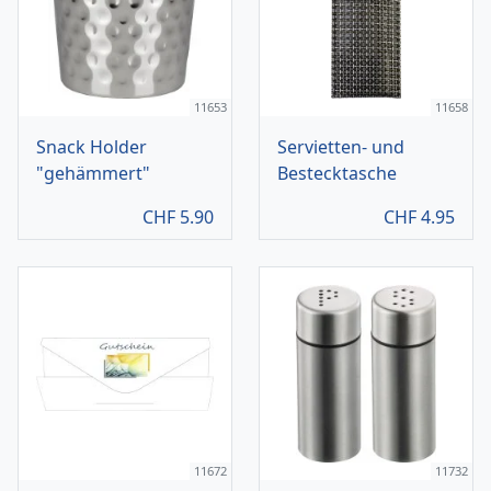
11653
11658
Snack Holder
Servietten- und
"gehämmert"
Bestecktasche
CHF
5.90
CHF
4.95
11672
11732