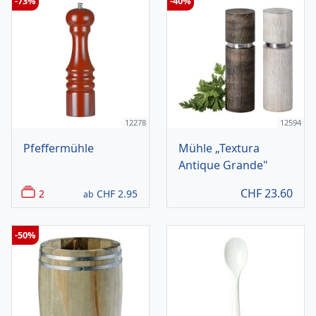
-73%
-40%
12278
12594
Pfeffermühle
Mühle „Textura
Antique Grande"
CHF
23.60
2
CHF
2.95
ab
-50%