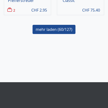
Pfefferstreuer
"Classic"
CHF
2.95
CHF
75.40
2
mehr laden (
60
/127)