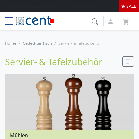
Top Service & schnelle Lieferung
% SALE
Service & Bestellung:
+41 41 552 0 554
Home
Gedeckter Tisch
Servier- & Tafelzubehör
Servier- & Tafelzubehör
Mühlen