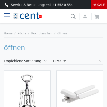
Service & Bestellung:
+41 41 552 0 554
% SALE
Top Service & schnelle Lieferung
Home
Küche
Kochutensilien
öffnen
öffnen
9
Filter