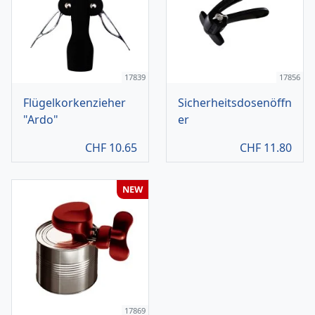
17839
17856
Flügelkorkenzieher
Sicherheitsdosenöffn
"Ardo"
er
CHF
10.65
CHF
11.80
NEW
17869