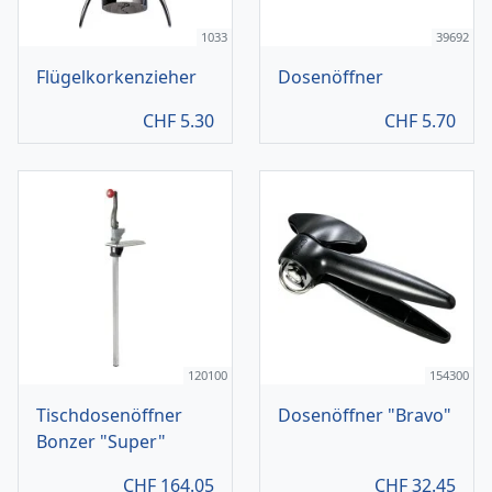
1033
39692
Flügelkorkenzieher
Dosenöffner
CHF
5.30
CHF
5.70
120100
154300
Tischdosenöffner
Dosenöffner "Bravo"
Bonzer "Super"
CHF
164.05
CHF
32.45