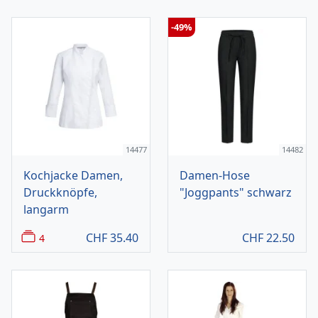
-49%
14477
14482
Kochjacke Damen,
Damen-Hose
Druckknöpfe,
"Joggpants" schwarz
langarm
CHF
35.40
CHF
22.50
4