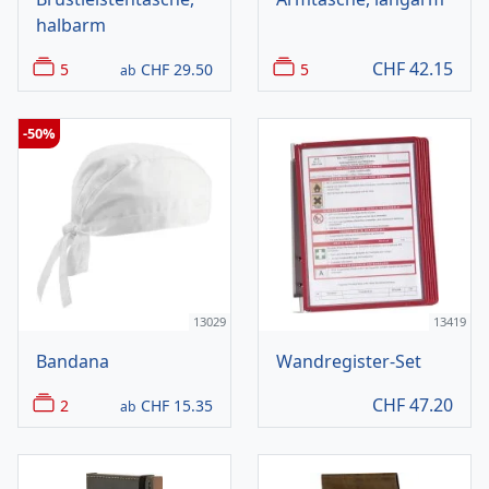
halbarm
CHF
42.15
5
CHF
29.50
5
ab
-50%
13029
13419
Bandana
Wandregister-Set
CHF
47.20
2
CHF
15.35
ab