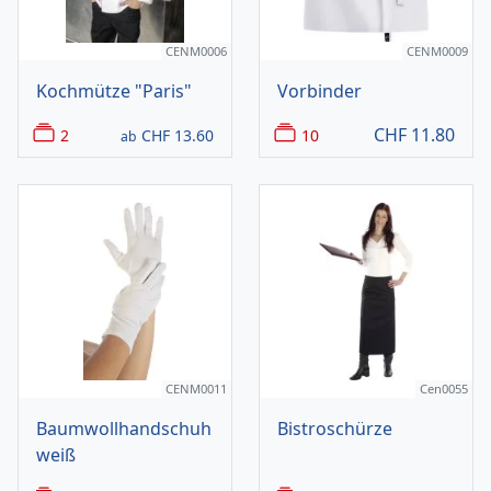
CENM0006
CENM0009
Kochmütze "Paris"
Vorbinder
CHF
11.80
2
CHF
13.60
10
ab
CENM0011
Cen0055
Baumwollhandschuh
Bistroschürze
weiß