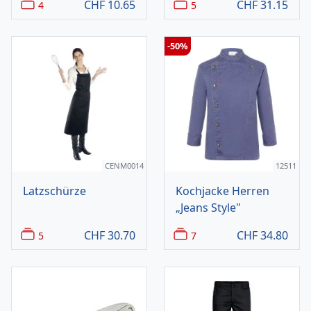
CHF
10.65
CHF
31.15
4
5
-50%
CENM0014
12511
Latzschürze
Kochjacke Herren
„Jeans Style"
CHF
30.70
CHF
34.80
5
7