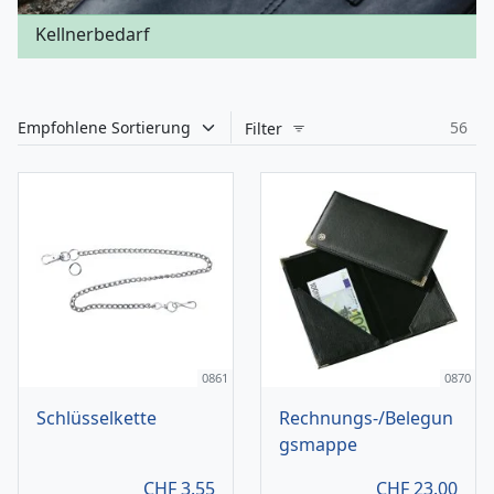
Kellnerbedarf
56
Filter
0861
0870
Schlüsselkette
Rechnungs-/Belegun
gsmappe
CHF
3.55
CHF
23.00