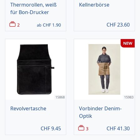
Thermorollen, weiß
Kellnerbörse
für Bon-Drucker
CHF
23.60
2
CHF
1.90
ab
NEW
15868
15983
Revolvertasche
Vorbinder Denim-
Optik
CHF
9.45
CHF
41.30
3