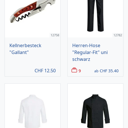
12758
12782
Kellnerbesteck
Herren-Hose
"Gallant"
"Regular-Fit" uni
schwarz
CHF
12.50
9
CHF
35.40
ab