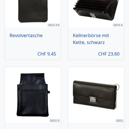
0859.KR
0859.K
Revolvertasche
Kellnerbörse mit
Kette, schwarz
CHF
9.45
CHF
23.60
0850.R
0850