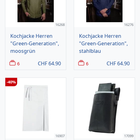
16268
16276
Kochjacke Herren
Kochjacke Herren
"Green-Generation",
"Green-Generation",
moosgrün
stahlblau
CHF
64.90
CHF
64.90
6
6
-40%
16907
17099