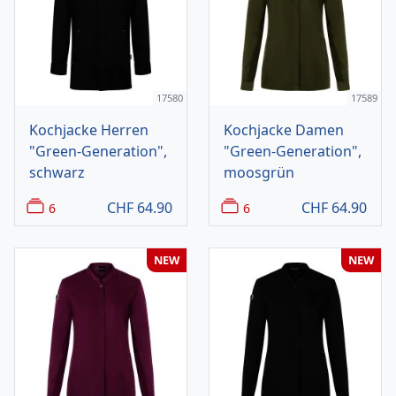
17580
17589
Kochjacke Herren
Kochjacke Damen
"Green-Generation",
"Green-Generation",
schwarz
moosgrün
CHF
64.90
CHF
64.90
6
6
NEW
NEW