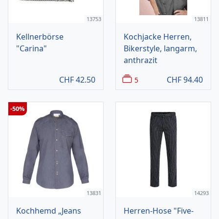
13753
13811
Kellnerbörse
Kochjacke Herren,
"Carina"
Bikerstyle, langarm,
anthrazit
CHF
42.50
CHF
94.40
5
-50%
13831
14293
Kochhemd „Jeans
Herren-Hose "Five-