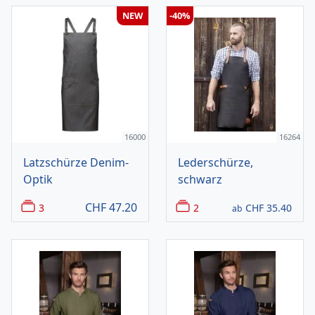
NEW
-40%
16000
16264
Latzschürze Denim-
Lederschürze,
Optik
schwarz
CHF
47.20
3
2
CHF
35.40
ab