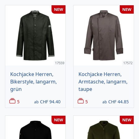
NEW
NEW
17559
17572
Kochjacke Herren,
Kochjacke Herren,
Bikerstyle, langarm,
Armtasche, langarm,
grün
taupe
5
CHF
94.40
5
CHF
44.85
ab
ab
NEW
NEW