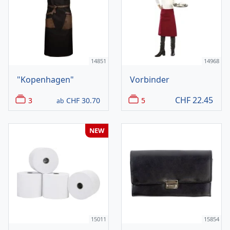
14851
14968
"Kopenhagen"
Vorbinder
CHF
22.45
3
CHF
30.70
5
ab
NEW
15011
15854