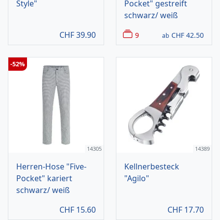
Style"
Pocket" gestreift
schwarz/ weiß
CHF
39.90
9
CHF
42.50
ab
-52%
14305
14389
Herren-Hose "Five-
Kellnerbesteck
Pocket" kariert
"Agilo"
schwarz/ weiß
CHF
15.60
CHF
17.70