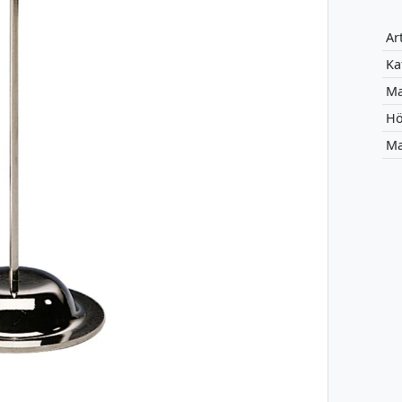
Art
Ka
Ma
Hö
Ma