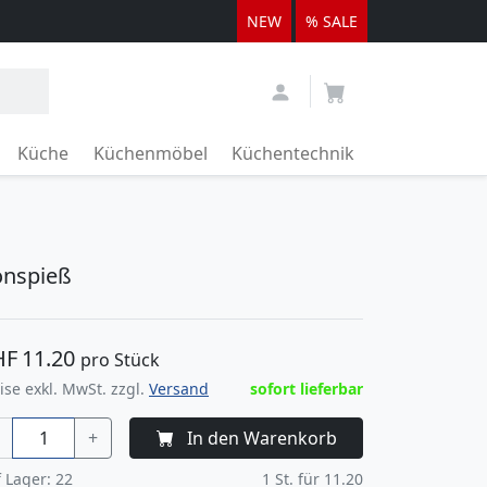
NEW
% SALE
Küche
Küchenmöbel
Küchentechnik
nspieß
HF
11.20
pro Stück
ise exkl. MwSt. zzgl.
Versand
sofort lieferbar
+
In den Warenkorb
 Lager:
22
1
St. für
11.20