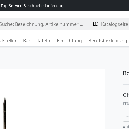
Top Service & schnelle Lieferung
fsteller
Bar
Tafeln
Einrichtung
Berufsbekleidung
Bo
C
Pre
–
Auf