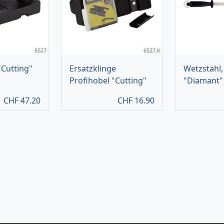
6527
6527.K
"Cutting"
Ersatzklinge
Wetzstahl,
Profihobel "Cutting"
"Diamant"
CHF
47.20
CHF
16.90