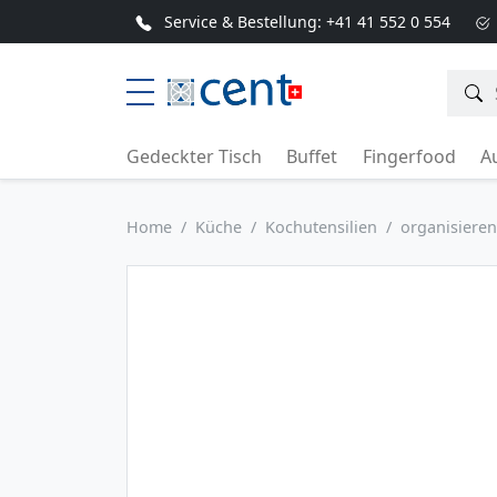
Service & Bestellung:
+41 41 552 0 554
Gedeckter Tisch
Buffet
Fingerfood
Au
Home
Küche
Kochutensilien
organisieren