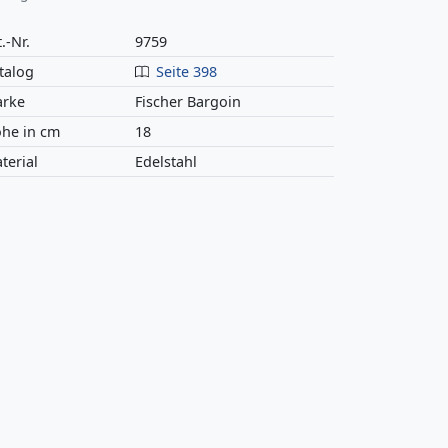
.-Nr.
9759
talog
Seite 398
rke
Fischer Bargoin
he in cm
18
terial
Edelstahl