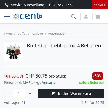
Service & Bestellung:
+41 41 552 0 554
% SALE
Top Service & schnelle Lieferung
Home
Buffet
Auslage
Präsentation
Buffetbar drehbar mit 4 Behältern
CHF
50.75
-50%
101.50
UVP
pro Stück
Preise exkl. MwSt. zzgl.
Versand
sofort lieferbar
–
+
In den Warenkorb
Auf Lager:
21
1
St. für
50.75