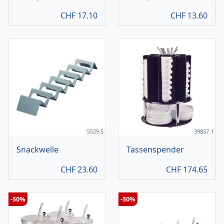
CHF
17.10
CHF
13.60
5529.S
39857.1
Snackwelle
Tassenspender
CHF
23.60
CHF
174.65
-50%
-50%