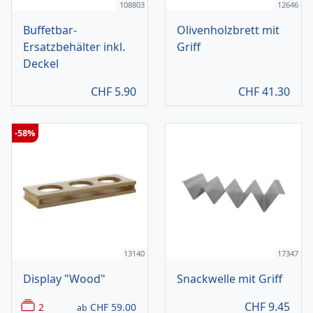
108803
12646
Buffetbar-
Olivenholzbrett mit
Ersatzbehälter inkl.
Griff
Deckel
CHF
5.90
CHF
41.30
-58%
13140
17347
Display "Wood"
Snackwelle mit Griff
CHF
9.45
2
CHF
59.00
ab