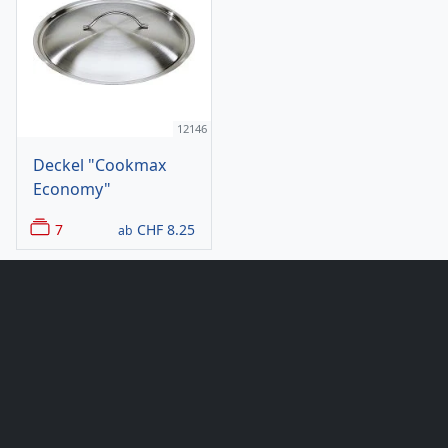
12146
Deckel "Cookmax
Economy"
7
CHF
8.25
ab