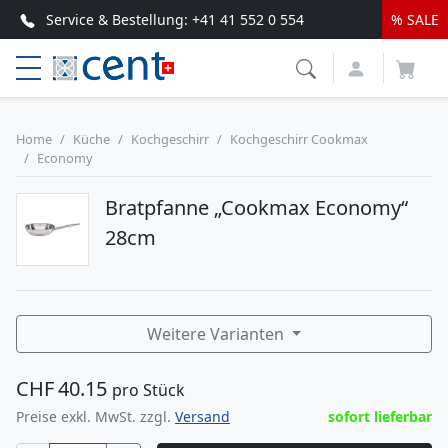
Service & Bestellung:
+41 41 552 0 554
% SALE
Top Service & schnelle Lieferung
Home
Küche
Kochgeschirr
Kochgeschirr Cookmax
Economy
Bratpfanne „Cookmax Economy“
28cm
Weitere Varianten
CHF
40.15
pro Stück
Preise exkl. MwSt. zzgl.
Versand
sofort lieferbar