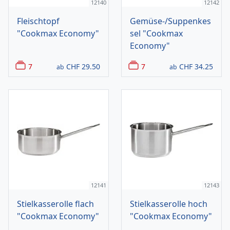
12140
12142
Fleischtopf
Gemüse-/Suppenkes
"Cookmax Economy"
sel "Cookmax
Economy"
7
CHF
29.50
7
CHF
34.25
ab
ab
12141
12143
Stielkasserolle flach
Stielkasserolle hoch
"Cookmax Economy"
"Cookmax Economy"