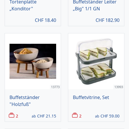
Tortenplatte
Buffetständer Leiter
„Konditor"
„Big" 1/1 GN
CHF
18.40
CHF
182.90
13773
13993
Buffetständer
Buffetvitrine, Set
"Holzfuß"
2
CHF
21.15
2
CHF
59.00
ab
ab