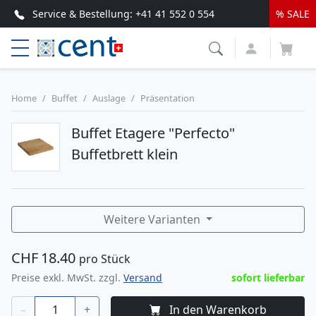
Service & Bestellung:
+41 41 552 0 554
% SALE
Top Service & schnelle Lieferung
Home
Buffet
Auslage
Präsentation
Buffet Etagere "Perfecto"
Buffetbrett klein
Weitere Varianten
CHF
18.40
pro Stück
Preise exkl. MwSt. zzgl.
Versand
sofort lieferbar
–
+
In den Warenkorb