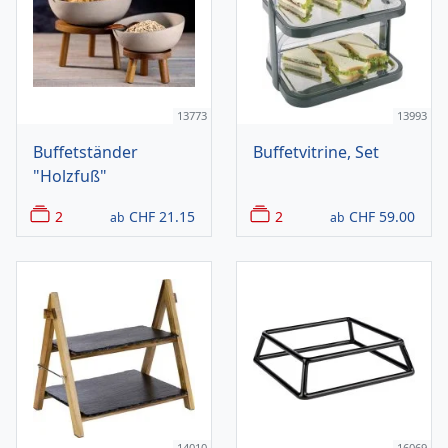
13773
13993
Buffetständer
Buffetvitrine, Set
"Holzfuß"
2
CHF
21.15
2
CHF
59.00
ab
ab
14010
16069