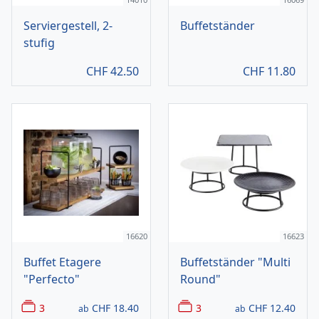
Serviergestell, 2-
Buffetständer
stufig
CHF
42.50
CHF
11.80
16620
16623
Buffet Etagere
Buffetständer "Multi
"Perfecto"
Round"
3
CHF
18.40
3
CHF
12.40
ab
ab