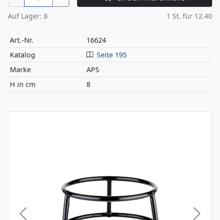
Auf Lager:
8
1
St. für
12.40
Art.-Nr.
16624
Katalog
Seite 195
Marke
APS
H in cm
8
Vorheriges Bild
Nächst