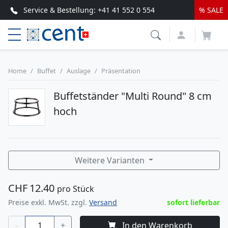
Service & Bestellung:
+41 41 552 0 554
% SALE
Top Service & schnelle Lieferung
Home
Buffet
Auslage
Präsentation
Buffetständer "Multi Round" 8 cm
hoch
Weitere Varianten
CHF
12.40
pro Stück
Preise exkl. MwSt. zzgl.
Versand
sofort lieferbar
–
+
In den Warenkorb